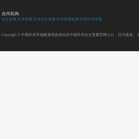
合作机构
论文查重
学术查重
学术论文查重
学术查重检测
中国学术查重
Copyright ©
中国学术不端检测系统
本站非中国学术论文查重官网入口，仅为渠道。 