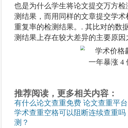
也是为什么学生将论文提交万方检
测结果，而用同样的文章提交学术检测
重复率的检测结果。. 其比对的数
测结果上存在较大差异的主要原因之一。
推荐阅读，更多相关内容：
有什么论文查重免费 论文查重平
学术查重空格可以阻断连续查重吗
测？