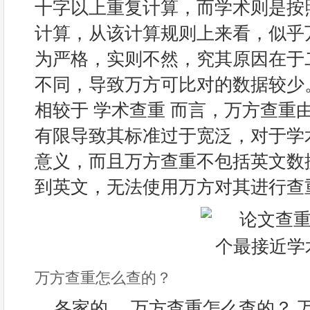
十字以上重复计算，而学术则是按
计算，从该计算规则上来看，似乎
为严格，实则不然，究其原因在于
不同，导致万方可比对的数据较少
相较于 学术查重 而言，万方查重
有限导致其标准过于宽泛，对于学
意义，而且万方查重不包括英文数
到英文，无法使用万方对其进行查
万方查重怎么查的？
各家的… 万方查重怎么查的？ 