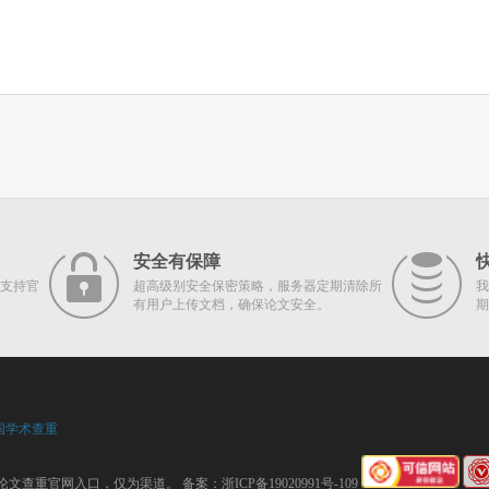
安全有保障
支持官
超高级别安全保密策略，服务器定期清除所
我
有用户上传文档，确保论文安全。
期
国学术查重
论文查重官网入口，仅为渠道。 备案：
浙ICP备19020991号-109