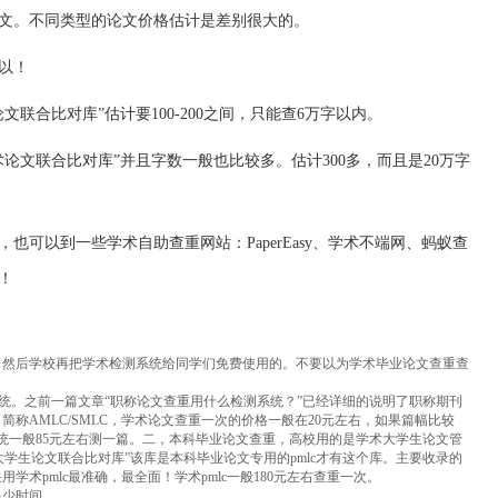
文。不同类型的论文价格估计是差别很大的。
以！
联合比对库”估计要100-200之间，只能查6万字以内。
论文联合比对库”并且字数一般也比较多。估计300多，而且是20万字
也可以到一些学术自助查重网站：PaperEasy、学术不端网、蚂蚁查
！
，然后学校再把学术检测系统给同学们免费使用的。不要以为学术毕业论文查重查
系统。之前一篇文章“职称论文查重用什么检测系统？”已经详细的说明了职称期刊
称AMLC/SMLC，学术论文查重一次的价格一般在20元左右，如果篇幅比较
系统一般85元左右测一篇。二，本科毕业论文查重，高校用的是学术大学生论文管
大学生论文联合比对库”该库是本科毕业论文专用的pmlc才有这个库。主要收录的
术pmlc最准确，最全面！学术pmlc一般180元左右查重一次。
多少时间