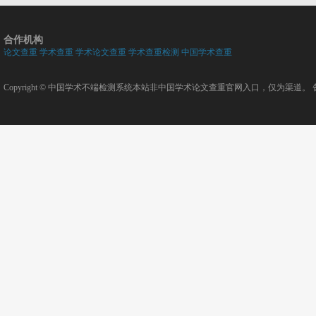
合作机构
论文查重
学术查重
学术论文查重
学术查重检测
中国学术查重
Copyright ©
中国学术不端检测系统
本站非中国学术论文查重官网入口，仅为渠道。 