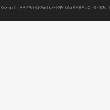
Copyright ©
中国学术不端检测系统
本站非中国学术论文查重官网入口，仅为渠道。 